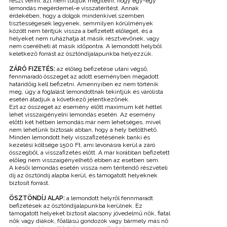
részt venni, azt nem tudjuk megítélni, hogy egy-egy
lemondás megérdemel-e visszatérítést. Annak
érdekében, hogy a dolgok mindenkivel szemben
tisztességesek legyenek, semmilyen körülmények
között nem térítjük vissza a befizetett előleget, és a
helyeket nem ruházhatja át másik résztvevőnek, vagy
nem cserélheti át másik időpontra. A lemondott helyből
keletkező forrást az ösztöndíjalapunkba helyezzük.
ZÁRÓ FIZETÉS:
az előleg befizetése utáni végső,
fennmaradó összeget az adott eseményben megadott
határidőig kell befizetni. Amennyiben ez nem történik
meg, úgy a foglalást lemondottnak tekintjük és várólista
esetén átadjuk a következő jelentkezőnek.
Ezt az összeget az esemény előtt maximum két héttel
lehet visszaigényelni lemondás esetén. Az esemény
előtti két hétben lemondás már nem lehetséges. mivel
nem lehetünk biztosak abban, hogy a hely betölthető.
Minden lemondott hely visszafizetésének banki és
kezelési költsége 1500 Ft, ami levonásra kerül a záró
összegből, a visszafizetés előtt. A már korábban befizetett
előleg nem visszaigényelhető ebben az esetben sem.
A késői lemondás esetén vissza nem térítendő részvételi
díj az ösztöndíj alapba kerül, és támogatott helyeknek
biztosít forrást.
ÖSZTÖNDÍJ ALAP:
a lemondott helyről fennmaradt
befizetések az ösztöndíjalapunkba kerülnek. Ez
támogatott helyeket biztosít alacsony jövedelmű nők, fiatal
nők vagy diákok, főállású gondozók vagy bármely más nő