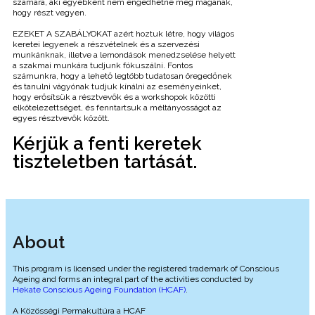
számára, aki egyébként nem engedhetné meg magának,
hogy részt vegyen.
EZEKET A SZABÁLYOKAT azért hoztuk létre, hogy világos
keretei legyenek a részvételnek és a szervezési
munkánknak, illetve a lemondások menedzselése helyett
a szakmai munkára tudjunk fókuszálni. Fontos
számunkra, hogy a lehető legtöbb tudatosan öregedőnek
és tanulni vágyónak tudjuk kínálni az eseményeinket,
hogy erősítsük a résztvevők és a workshopok közötti
elkötelezettséget, és fenntartsuk a méltányosságot az
egyes résztvevők között.
Kérjük a fenti keretek
tiszteletben tartását.
About
This program is licensed under the registered trademark of Conscious
Ageing and forms an integral part of the activities conducted by
Hekate Conscious Ageing Foundation (HCAF)
.
A Közösségi Permakultúra a HCAF