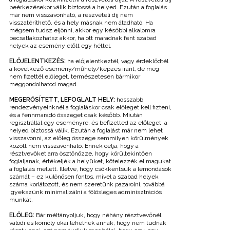
beérkezésekor válik biztossá a helyed. Ezután a foglalás
már nem visszavonható, a részvételi díj nem
visszatéríthető, és a hely másnak nem átadható. Ha
mégsem tudsz eljönni, akkor egy későbbi alkalomra
becsatlakozhatsz akkor, ha ott maradnak fent szabad
helyek az esemény előtt egy héttel.
ELŐJELENTKEZÉS:
ha előjelentkeztél, vagy érdeklődtél
a következő esemény/műhely/képzés iránt, de még
nem fizettél előleget, természetesen bármikor
meggondolhatod magad.
MEGERŐSÍTETT, LEFOGLALT HELY:
hosszabb
rendezvényeinknél a foglaláskor csak előleget kell fizteni,
és a fennmaradó összeget csak később. Miután
regisztráltál egy eseményre, és befizetted az előleget, a
helyed biztossá válik. Ezután a foglalást már nem lehet
visszavonni, az előleg összege semmilyen körülmények
között nem visszavonható. Ennek célja, hogy a
résztvevőket arra ösztönözze, hogy körültekintően
foglaljanak, értékeljék a helyüket, kötelezzék el magukat
a foglalás mellett. Illetve, hogy csökkentsük a lemondások
számát – ez különösen fontos, mivel a szabad helyek
száma korlátozott, és nem szeretünk pazarolni, továbbá
igyekszünk minimalizálni a fölösleges adminisztrációs
munkát.
ELŐLEG:
Bár méltányoljuk, hogy néhány résztvevőnél
valódi és komoly okai lehetnek annak, hogy nem tudnak