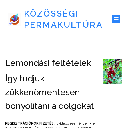
KÖZÖSSÉGI
PERMAKULTÚRA
Lemondási feltételek
Így tudjuk
zökkenőmentesen
bonyolítani a dolgokat:
REGISZTRÁCIÓKOR FIZETÉS:
rövidebb eseményeinkre
a foglaláskor kell kifizetni a részvételi díjat. A részvételi díj